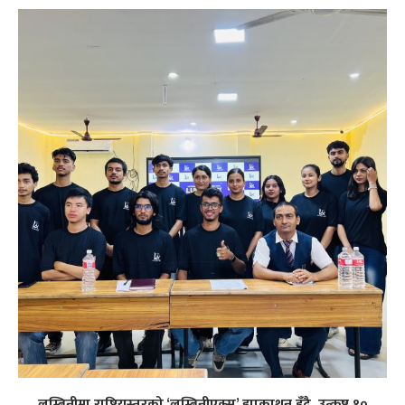
लुम्बिनीमा राष्ट्रियस्तरको ‘लुम्बिनीएक्स’ ह्याकाथन हुँदै, उत्कृष्ट १०