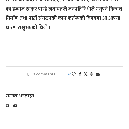
संगठनका काशीराम पोखरेल,रोमनाथ न्यौपाने, नेकपा वडा नं ७
का ईन्चार्ज ठाकुर पाण्डे लगायतले जनप्रतिनिधीले गनुपर्ने विकाश
निर्माण तथा पार्टी संगठनको काम कर्तब्यको विषयमा आ आफ्ना
धारण राख्नुभएको थियो ।
0 comments
0
समतल अनलाइन