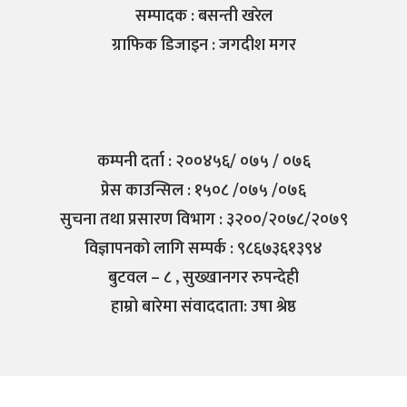
सम्पादक : बसन्ती खरेल
ग्राफिक डिजाइन : जगदीश मगर
कम्पनी दर्ता : २००४५६/ ०७५ / ०७६
प्रेस काउन्सिल : १५०८ /०७५ /०७६
सुचना तथा प्रसारण विभाग : ३२००/२०७८/२०७९
विज्ञापनको लागि सम्पर्क : ९८६७३६१३९४
बुटवल – ८ , सुख्खानगर रुपन्देही
हाम्रो बारेमा संवाददाता: उषा श्रेष्ठ
@2018 to 2023 - All Right Reserved.