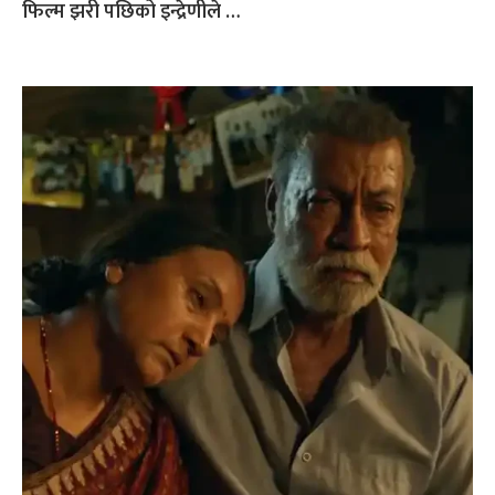
फिल्म झरी पछिको इन्द्रेणीले …