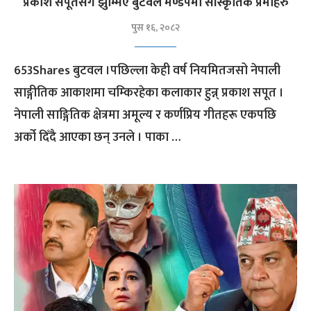
प्रकाश सपूतसँग झुम्मिए बुटवल मण्डपमा सांस्कृतिक प्रेमीहरु
पुस १६, २०८२
653Shares बुटवल ।पछिल्ला केही वर्ष नियमितजसो नेपाली
साङ्गीतिक आकाशमा चम्किरहेका कलाकार हुन्न् प्रकाश सपूत ।
नेपाली साङ्गितिक क्षेत्रमा अमूल्य र कर्णप्रिय गीतहरू एकपछि
अर्को दिँदै आएका छन् उनले । पाका …