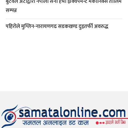
बुटवल अटोद्वारा नेपाली सेना हेभी इक्विपमेन्ट मेकानिक्स तालिम
सम्पन्न
पहिरोले मुग्लिन-नारायणगढ सडकखण्ड दुइतर्फी अवरुद्ध