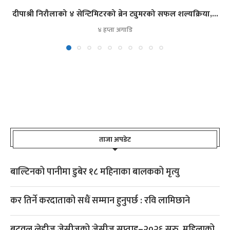
दीपाश्री निरौलाको ४ सेन्टिमिटरको ब्रेन ट्युमरको सफल शल्यक्रिया,...
४ हप्ता अगाडि
ताजा अपडेट
बाल्टिनको पानीमा डुबेर १८ महिनाका बालकको मृत्यु
कर तिर्ने करदाताको सधैं सम्मान हुनुपर्छ : रवि लामिछाने
बुटवल लेडीज जेसीजको जेसीज सप्ताह–२०२६ सुरु, महिलाको