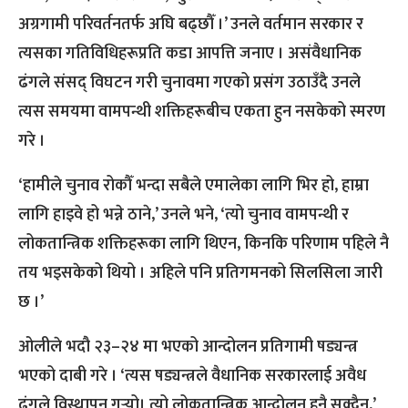
अग्रगामी परिवर्तनतर्फ अघि बढ्छौँ ।’ उनले वर्तमान सरकार र
त्यसका गतिविधिहरूप्रति कडा आपत्ति जनाए । असंवैधानिक
ढंगले संसद् विघटन गरी चुनावमा गएको प्रसंग उठाउँदै उनले
त्यस समयमा वामपन्थी शक्तिहरूबीच एकता हुन नसकेको स्मरण
गरे ।
‘हामीले चुनाव रोकौँ भन्दा सबैले एमालेका लागि भिर हो, हाम्रा
लागि हाइवे हो भन्ने ठाने,’ उनले भने, ‘त्यो चुनाव वामपन्थी र
लोकतान्त्रिक शक्तिहरूका लागि थिएन, किनकि परिणाम पहिले नै
तय भइसकेको थियो । अहिले पनि प्रतिगमनको सिलसिला जारी
छ ।’
ओलीले भदौ २३–२४ मा भएको आन्दोलन प्रतिगामी षड्यन्त्र
भएको दाबी गरे । ‘त्यस षड्यन्त्रले वैधानिक सरकारलाई अवैध
ढंगले विस्थापन गर्‍यो। त्यो लोकतान्त्रिक आन्दोलन हुनै सक्दैन,’