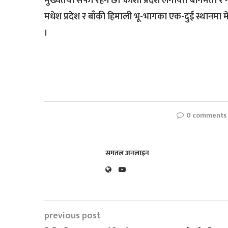
मुख्यतया सफा रहने छ। कोशी प्रदेश लगायत बागमती र गण
मधेश प्रदेश र बाँकी हिमाली भू-भागका एक-दुई स्थानमा 
।
0 comments
समतल अनलाइन
previous post