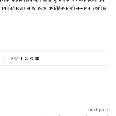
्डकी प्रदेशको हिमाली र पहाडी भू-भागका थोरै स्थानहरूमा तथा
मेघगर्जन/चट्याङ्ग सहित हल्का वर्षा/हिमपातको सम्भावना रहेको छ
0
next post