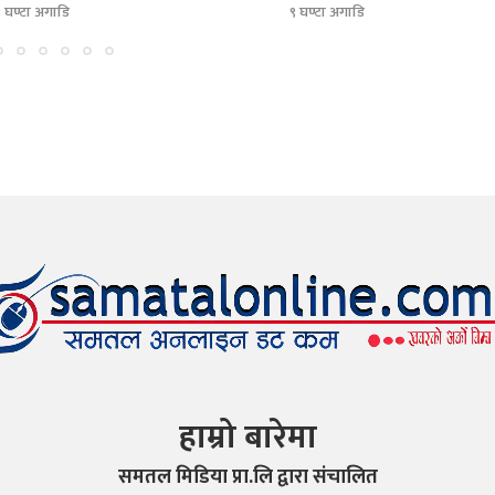
९ घण्टा अगाडि
९ घण्टा अगाडि
हाम्रो बारेमा
समतल मिडिया प्रा.लि द्वारा संचालित