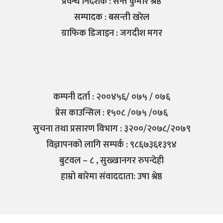
प्रवन्ध निर्देशक : सन्त कुमार श्रेष्ठ
सम्पादक : बसन्ती खरेल
ग्राफिक डिजाइन : जगदीश मगर
कम्पनी दर्ता : २००४५६/ ०७५ / ०७६
प्रेस काउन्सिल : १५०८ /०७५ /०७६
सुचना तथा प्रसारण विभाग : ३२००/२०७८/२०७९
विज्ञापनको लागि सम्पर्क : ९८६७३६१३९४
बुटवल – ८ , सुख्खानगर रुपन्देही
हाम्रो बारेमा संवाददाता: उषा श्रेष्ठ