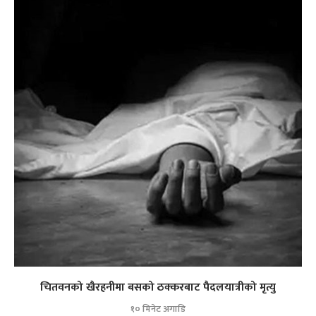
चितवनको खैरहनीमा बसको ठक्करबाट पैदलयात्रीको मृत्यु
१० मिनेट अगाडि