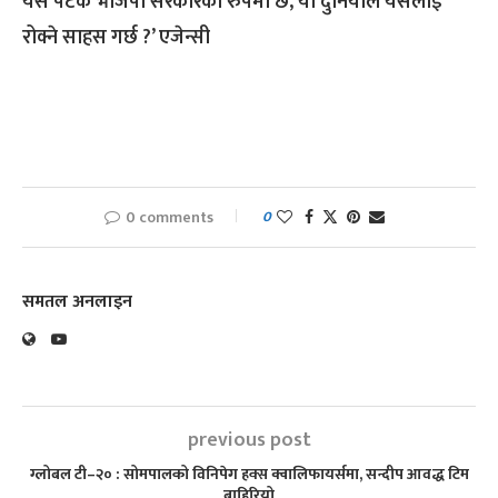
यस पटक भाजपा सरकारको रुपमा छ, या दुनियाँले यसलाई
रोक्ने साहस गर्छ ?’ एजेन्सी
0 comments
0
समतल अनलाइन
previous post
ग्लोबल टी–२० : सोमपालको विनिपेग हक्स क्वालिफायर्समा, सन्दीप आवद्ध टिम
बाहिरियो