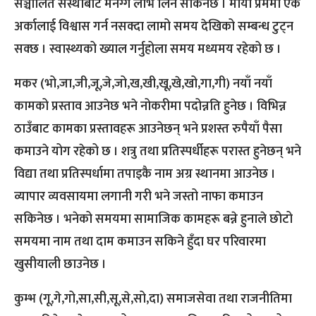
सञ्चालित संस्थाबाट मनग्गे लाभ लिन सकिनेछ । माया प्रेममा एक
अर्कालाई विश्वास गर्न नसक्दा लामो समय देखिको सम्बन्ध टुट्न
सक्छ । स्वास्थ्यको ख्याल गर्नुहोला समय मध्यमय रहेको छ ।
मकर (भो,जा,जी,जू,जे,जो,ख,खी,खू,खे,खो,गा,गी) नयाँ नयाँ
कामको प्रस्ताव आउनेछ भने नोकरीमा पदोन्नति हुनेछ । विभिन्न
ठाउँबाट कामका प्रस्तावहरू आउनेछन् भने प्रशस्त रुपैयाँ पैसा
कमाउने योग रहेको छ । शत्रु तथा प्रतिस्पर्धीहरू परास्त हुनेछन् भने
विद्या तथा प्रतिस्पर्धामा तपाइकै नाम अग्र स्थानमा आउनेछ ।
व्यापार व्यवसायमा लगानी गरी भने जस्तो नाफा कमाउन
सकिनेछ । भनेको समयमा सामाजिक कामहरू बन्ने हुनाले छोटो
समयमा नाम तथा दाम कमाउन सकिने हुँदा घर परिवारमा
खुसीयाली छाउनेछ ।
कुम्भ (गू,गे,गो,सा,सी,सू,से,सो,दा) समाजसेवा तथा राजनीतिमा