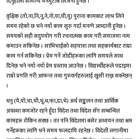
दिनुहोला सामान्य मनमुटाब सिर्जना हुनेछ ।
वृश्चिक (तो,ना,नि,नू,ने,नो,या,यी,यु) पुराना कामबाट लाभ लिने
समय रहेको छ भने नयाँ काम सुरु गर्दा मनग्गे आम्दानी हुनेछ ।
समयको सही सदुपयोग गरी रचनात्मक काम गरी समाजमा नाम
कमाउन सकिनेछ । साभिभाईको सहयात्रा तथा सहकार्यबाट राम्रा
काम गर्न सकिनेछ । प्रेम गर्ने जोडीहरूका लागि समयले साथ
दिनेछ भने नयाँ नयाँ प्रेम प्रस्ताव आउनेछ । विद्यार्थीहरूले पढाइमा
राम्रो प्रगति गरी आफन्त तथा गुरुवर्गहरुलाई खुसी राख्न सक्नेछन्
।
धनु (ये,यो,भा,भी,भू,ध,फा,ढा,भे) अर्थ सङ्कलन तथा आर्थिक
अवस्था कमजोर रहने हुँदा विदेश तथा विदेश सँग सम्बन्धित
कामहरू रोकिन सक्छ । तर पनि विदेशमा बसेर अध्ययन तथा श्रम
गर्नेहरूका लागि भने समय फलदायि रहनेछ । विदेशी लगानीमा