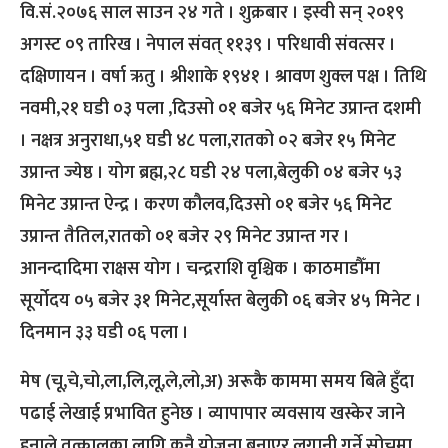
वि.सं.२०७६ साल साउन २४ गते । शुक्रबार । इस्वी सन् २०१९
अगस्ट ०९ तारिख । नेपाल संवत् ११३९ । परिधावी संवत्सर ।
दक्षिणायन । वर्षा ऋतु । श्रीशाके १९४१ । श्रावण शुक्ल पक्ष । तिथि
नवमी,२१ घडी ०३ पला ,दिउसो ०१ बजेर ५६ मिनेट उप्रान्त दशमी
। नक्षत्र अनुराधा,५१ घडी ४८ पला,रातको ०२ बजेर १५ मिनेट
उप्रान्त ज्येष्ठ । योग ब्रह्म,२८ घडी २४ पला,बेलुकी ०४ बजेर ५३
मिनेट उप्रान्त ऐन्द्र । करण कौलव,दिउसो ०१ बजेर ५६ मिनेट
उप्रान्त तैतिल,रातको ०१ बजेर २९ मिनेट उप्रान्त गर ।
आनन्दादिमा राक्षस योग । चन्द्रराशि वृश्चिक । काठमाडौँमा
सूर्योदय ०५ बजेर ३१ मिनेट,सूर्यास्त बेलुकी ०६ बजेर ४५ मिनेट ।
दिनमान ३३ घडी ०६ पला ।
मेष (चू,चे,चो,ला,लि,लू,ले,लो,अ) अरूकै काममा समय बित्ने हुँदा
पढाई लेखाई प्रभावित हुनेछ । व्यापापार व्यवसाय खस्केर जाने
हुनाले तत्कालका लागि कुनै योजना बनाएर लगानी गर्ने सोचमा