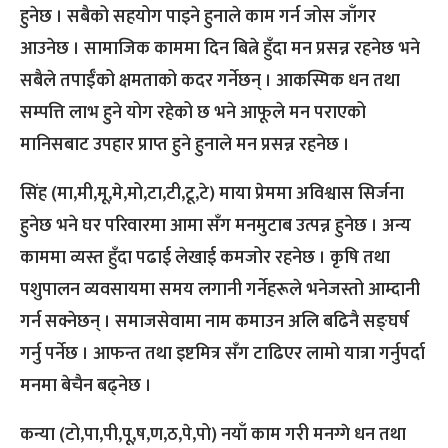
हुनेछ । सबैको सहयोग पाइने हुनाले काम गर्न जोस जाँगर
आउनेछ । सामाजिक काममा दिन बित्ने हुँदा मन प्रसन्न रहनेछ भने
सबैले तपाईँको क्षमताको कदर गर्नेछन् । आकस्मिक धन तथा
सम्पत्ति लाभ हुने योग रहेको छ भने आफूले मन पराएको
मानिसबाट उपहार प्राप्त हुने हुनाले मन प्रसन्न रहनेछ ।
सिंह (मा,मी,मू,मे,मो,टा,टी,टू,टे) माया प्रेममा अविश्वास सिर्जना
हुनेछ भने घर परिवारमा आमा सँग मनमुटाब उत्पन्न हुनेछ । अन्य
काममा व्यस्त हुँदा पढाई लेखाई कमजोर रहनेछ । कृषि तथा
पशुपालन व्यवसायमा समय लगानी गर्नेहरूले भनेजस्तो आम्दानी
गर्न सक्नेछन् । समाजसेवामा नाम कमाउन अलि बढिनै सङ्घर्ष
गर्नु पर्नेछ । आफन्त तथा इष्टमित्र सँग टाढिएर लामो यात्रा गर्नुपर्दा
मनमा बेचैन बढ्नेछ ।
कन्या (टो,पा,पी,पू,ष,ण,ठ,पे,पो) नयाँ काम गरी मनग्गे धन तथा