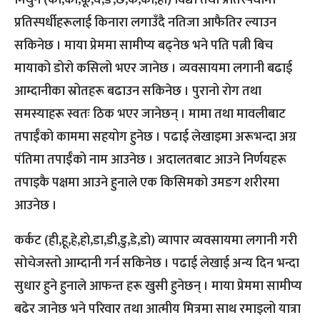
मिथुन (का,की,कू,घ,ङ,छ,के,को,हा) विद्या तथा प्रतिस्पर्धामा
प्रतिस्पर्धीहरूलाई किनारा लगाउँदै नतिजा आफैतिर ल्याउन
सकिनेछ । माया प्रेममा सामीप्य बढ्नेछ भने पति पत्नी बिच
मायाको डोरो कसिलो भएर जानेछ । व्यवसायमा लगानी बढाई
आम्दानीका स्रोतहरू बढाउन सकिनेछ । पुरानो रोग तथा
समस्याहरू स्वतः ठिक भएर जानेछन् । मामा तथा मावलीबाट
तपाईँको काममा सहयोग हुनेछ । पढाई लेखाइमा अरूभन्दा अग्र
पंतिमा तपाईँको नाम आउनेछ । अदालतबाट आउने निर्णयहरू
तपाइकै पक्षमा आउने हुनाले एक किसिमको उमङग शरीरमा
आउनेछ ।
कर्कट (ही,हू,हे,हो,डा,डी,डु,डे,डो) व्यापार व्यवसायमा लगानी गरी
सोचेजस्तो आम्दानी गर्न सकिनेछ । पढाई लेखाई अन्य दिन भन्दा
सुधार हुने हुनाले आफन्त हरू खुसी हुनेछन् । माया प्रेममा सामीप्य
बढेर जानेछ भने परिवार तथा आत्मीय मित्रमा साथ रमाइलो यात्रा