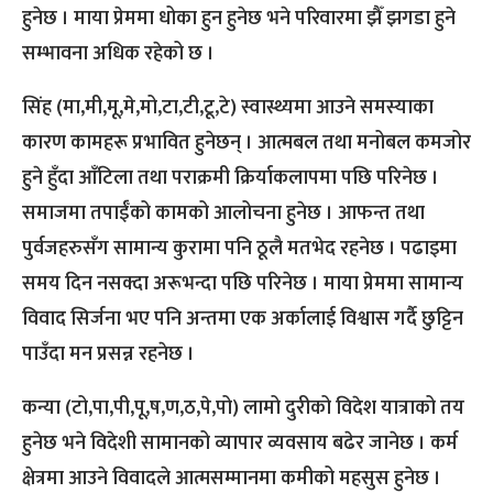
हुनेछ । माया प्रेममा धोका हुन हुनेछ भने परिवारमा झैँ झगडा हुने
सम्भावना अधिक रहेको छ ।
सिंह (मा,मी,मू,मे,मो,टा,टी,टू,टे) स्वास्थ्यमा आउने समस्याका
कारण कामहरू प्रभावित हुनेछन् । आत्मबल तथा मनोबल कमजोर
हुने हुँदा आँटिला तथा पराक्रमी क्रिर्याकलापमा पछि परिनेछ ।
समाजमा तपाईँको कामको आलोचना हुनेछ । आफन्त तथा
पुर्वजहरुसँग सामान्य कुरामा पनि ठूलै मतभेद रहनेछ । पढाइमा
समय दिन नसक्दा अरूभन्दा पछि परिनेछ । माया प्रेममा सामान्य
विवाद सिर्जना भए पनि अन्तमा एक अर्कालाई विश्वास गर्दै छुट्टिन
पाउँदा मन प्रसन्न रहनेछ ।
कन्या (टो,पा,पी,पू,ष,ण,ठ,पे,पो) लामो दुरीको विदेश यात्राको तय
हुनेछ भने विदेशी सामानको व्यापार व्यवसाय बढेर जानेछ । कर्म
क्षेत्रमा आउने विवादले आत्मसम्मानमा कमीको महसुस हुनेछ ।