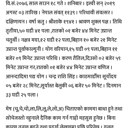
वि.सं.२०७६ साल साउन १८ गते । शनिबार । इस्वी सन् २०१९
अगस्ट ०३ तारिख । नेपाल संवत् ११३९ । परिधावी संवत्सर ।
दक्षिणायन । वर्षा ऋतु । श्रीशाके १९४१ । श्रावण शुक्ल पक्ष । तिथि
तृतीया,५० घडी ४१ पला ,रातको ०१ बजेर ४४ मिनेट उप्रान्त
चतुर्थी । नक्षत्र मघा,१२ घडी १२ पला,बिहान १० बजेर २१ मिनेट
उप्रान्त पूर्वाफाल्गुनी । योग वरियान,१५ घडी ०९ पला,बिहान ११
बजेर ०९ मिनेट उप्रान्त परिधि । करण तैतिल,दिउसो ०२ बजेर ५९
मिनेट उप्रान्त गर,रातको ०१ बजेर ४४ मिनेट उप्रान्त वणिज ।
आनन्दादिमा पद्य योग । चन्द्र राशि सिंह । काठमाडौँमा सूर्योदय
०५ बजेर २८ मिनेट,सूर्यास्त बेलुकी ०६ बजेर ५० मिनेट । दिनमान
३३ घडी २५ पला ।
मेष (चू,चे,चो,ला,लि,लू,ले,लो,अ) चिताएको काममा बाधा हुने तथा
सोचेजस्तो नहुनाले दैनिक काम गर्न गाह्रो महसुस हुनेछ । बिना
कारण तनाव बढ्ने तथा पढाई लेखाइमा पछि परिनेछ । गलत