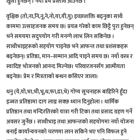
खुसी हुनेछन् । नयाँ प्रेम प्रस्ताव आउनेछ ।
वृश्चिक (तो,ना,नि,नू,ने,नो,या,यी,यु) इच्छाशक्ति बढ्नुका साथै
काममा उत्साहजनक समय छ। प्रयत्न गरेको काम छिट्टै पुरा हुनेछन्
भने समयमा सदुपयोग गरी मनग्गे लाभ लिन सकिनेछ ।
साथीभाइहरूको सहयोग पाइनेछ भने आफन्त तथा प्रशंसकहरू
बढ्नेछन्। प्रतिष्ठा, मान–सम्मान आदि पाइने समय छ। नयाँ वस्त्र र
स्वादिष्ट भोजनको आनन्द मिल्नेछ। परिवारजनसँग आत्मीयता
बढ्नेछ। प्रेम र मित्रताको बन्धन कसिएर जाला।
धनु (ये,यो,भा,भी,भू,ध,फा,ढा,भे) गोप्य सूचनाहरू बाहिरिने हुँदा
इज्जत प्रतिष्ठामा दाग लाग्न सक्छ ध्यान दिनुहोला । धार्मिक
प्रतिष्ठान तथा मन्दिरतिरको यात्रा गरी टिका तथा प्रसाद ग्रहण गर्ने
अवसर जुर्नेछ । साथीभाइ तथा आफन्तको सहयोगमा नयाँ योजना
बनाई कार्यान्वयनको चरणमा लान सकिने भए पनि विफल हुने