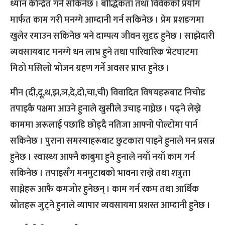
ध्यान केन्द्रित गर्न सकिनेछ । बौद्धिकता तथा विवेकको प्रयोग
मार्फत काम गरी मनग्गे आम्दानी गर्न सकिनेछ । प्रेम प्रशङगमा
खुलेर रमाउन सकिनेछ भने दाम्पत्य जीवन सुदृढ हुनेछ । साझेदारी
व्यवसायबाट मनग्गे धन लाभ हुने तथा पारिवारिक भेटघाटमा
मिठो मसिलो भोजन ग्रहण गर्ने अवसर प्राप्त हुनेछ ।
मीन (दी,दू,थ,झ,ञ,दे,दो,चा,ची) विवादित विषयहरूबाट निचोड
तपाइकै पक्षमा आउने हुनाले खुसीले उचाइ नाघ्नेछ । पढ्ने लेख्ने
काममा अरूलाई पछाडि छोड्दै नतिजा आफ्नो पोल्टोमा पार्न
सकिनेछ । पुराना समस्याहरूबाट छुटकारा पाइने हुनाले मन प्रसन्न
हुनेछ । स्वास्थ्य आफ्नै काबुमा हुने हुनाले नयाँ नयाँ काम गर्न
सकिनेछ । तपाइसँग मनमुटाबको भावना राख्ने तथा शत्रुता
साध्नेहरू आफै कमजोर हुनेछन् । काम गर्न रकम तथा आर्थिक
स्रोतहरू जुट्ने हुनाले व्यापार व्यवसायमा प्रशस्त आम्दानी हुनेछ ।