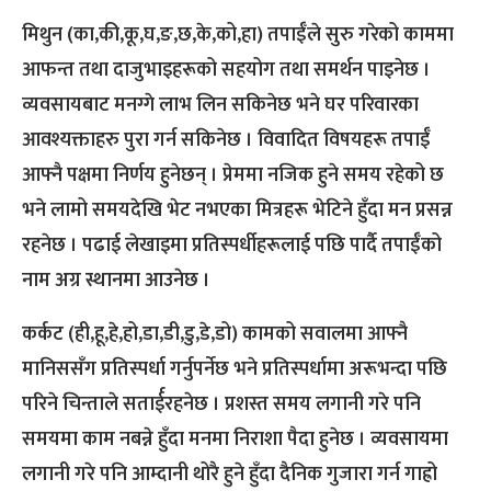
मिथुन (का,की,कू,घ,ङ,छ,के,को,हा) तपाईँले सुरु गरेको काममा
आफन्त तथा दाजुभाइहरूको सहयोग तथा समर्थन पाइनेछ ।
व्यवसायबाट मनग्गे लाभ लिन सकिनेछ भने घर परिवारका
आवश्यक्ताहरु पुरा गर्न सकिनेछ । विवादित विषयहरू तपाईँ
आफ्नै पक्षमा निर्णय हुनेछन् । प्रेममा नजिक हुने समय रहेको छ
भने लामो समयदेखि भेट नभएका मित्रहरू भेटिने हुँदा मन प्रसन्न
रहनेछ । पढाई लेखाइमा प्रतिस्पर्धीहरूलाई पछि पार्दै तपाईँको
नाम अग्र स्थानमा आउनेछ ।
कर्कट (ही,हू,हे,हो,डा,डी,डु,डे,डो) कामको सवालमा आफ्नै
मानिससँग प्रतिस्पर्धा गर्नुपर्नेछ भने प्रतिस्पर्धामा अरूभन्दा पछि
परिने चिन्ताले सतार्ईरहनेछ । प्रशस्त समय लगानी गरे पनि
समयमा काम नबन्ने हुँदा मनमा निराशा पैदा हुनेछ । व्यवसायमा
लगानी गरे पनि आम्दानी थोरै हुने हुँदा दैनिक गुजारा गर्न गाह्रो