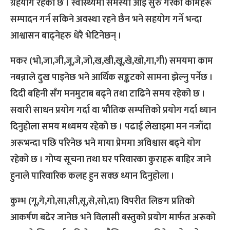
ग्रहयोग रहेको छ । स्वास्थ्यमा समस्या आई सुरु गरेका कामहरू
सम्पादन गर्न सकिने अवस्था रहने छैन भने सहयोग गर्ने भन्दा
आश्वासन बाढ्नेहरु धेरै भेटिनेछन् ।
मकर (भो,जा,जी,जू,जे,जो,ख,खी,खू,खे,खो,गा,गी) समयमा काम
नबन्नाले दुख पाइनेछ भने आर्थिक सङ्कटको सामना झेल्नु पर्नेछ ।
दिदी बहिनी सँग मनमुटाब बढ्ने तथा टाढिने समय रहेको छ ।
सवारी साधन प्रयोग गर्दा वा भौतिक सम्पत्तिको प्रयोग गर्दा ध्यान
दिनुहोला समय मध्यमय रहेको छ । पढाई लेखाइमा मन नजाँदा
अरूभन्दा पछि परिनेछ भने माया प्रेममा अविश्वास बढ्ने योग
रहेको छ । गोप्य सूचना तथा घर परिवारका कुराहरू बाहिर जाने
हुनाले पारिवारिक कलह हुन सक्छ ध्यान दिनुहोला ।
कुम्भ (गू,गे,गो,सा,सी,सू,से,सो,दा) विपरीत लिङग प्रतिको
आकर्षण बढेर जानेछ भने विलासी बस्तुको प्रयोग मार्फत अरूको