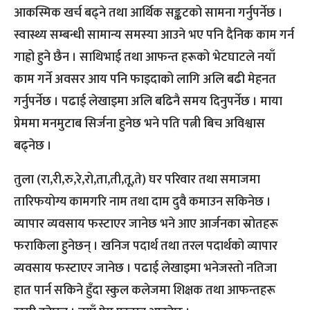
आकस्मिक खर्च बढ्ने तथा आर्थिक सङ्कटको सामना गर्नुपर्नेछ ।
स्वास्थ्य सम्बन्धी सामान्य समस्या आउने भए पनि दैनिक काम गर्न
गाह्रो हुने छैन । साथिभाई तथा आफन्त हरूको भेटघाटले नयाँ
काम गर्ने अवसर आय पनि फाइदाको लागि अलि बढी मेहनत
गर्नुपर्नेछ । पढाई लेखाइमा अलि बढिनै समय दिनुपर्नेछ । माया
प्रेममा मनमुटाब सिर्जना हुनेछ भने पति पत्नी बिच अविश्वास
बढ्नेछ ।
तुला (रा,री,रु,रे,रो,ता,ती,तू,ते) घर परिवार तथा समाजमा
तारिफयोग्य कामगरि नाम तथा दाम दुवै कमाउन सकिनेछ ।
व्यापार व्यवसाय फस्टाएर जानेछ भने आए आर्जनका स्रोतहरू
फराकिला हुनेछन् । खनिज पदार्थ तथा तरल पदार्थको व्यापार
व्यवसाय फस्टाएर जानेछ । पढाई लेखाइमा भनेजस्तो नतिजा
हात पार्न सकिने हुँदा स्कुल कलेजमा शिक्षक तथा आफन्तहरू