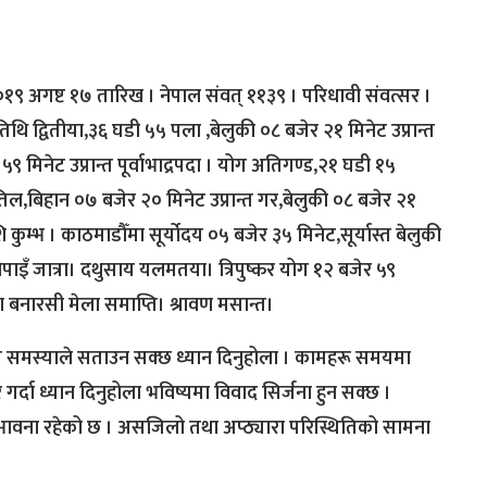
१९ अगष्ट १७ तारिख । नेपाल संवत् ११३९ । परिधावी संवत्सर ।
। तिथि द्वितीया,३६ घडी ५५ पला ,बेलुकी ०८ बजेर २१ मिनेट उप्रान्त
९ मिनेट उप्रान्त पूर्वाभाद्रपदा । योग अतिगण्ड,२१ घडी १५
तिल,बिहान ०७ बजेर २० मिनेट उप्रान्त गर,बेलुकी ०८ बजेर २१
 कुम्भ । काठमाडौँमा सूर्योदय ०५ बजेर ३५ मिनेट,सूर्यास्त बेलुकी
पाइँ जात्रा। दथुसाय यलमतया। त्रिपुष्कर योग १२ बजेर ५९
ा बनारसी मेला समाप्ति। श्रावण मसान्त।
ामान्य समस्याले सताउन सक्छ ध्यान दिनुहोला । कामहरू समयमा
गर्दा ध्यान दिनुहोला भविष्यमा विवाद सिर्जना हुन सक्छ ।
भावना रहेको छ । असजिलो तथा अप्ठ्यारा परिस्थितिको सामना