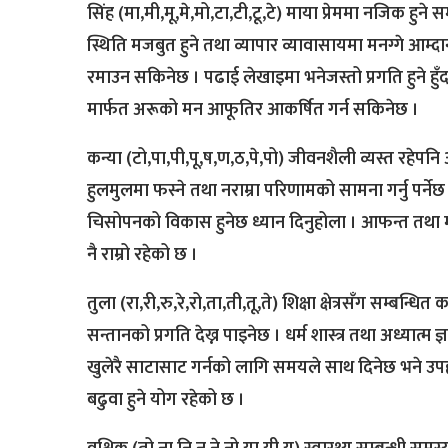
सिंह (मा,मी,मू,मे,मो,टा,टी,टू,टे) माया प्रेममा नजिक हुन
स्थिति मजबुत हुने तथा व्यापार व्यावासायमा मनग्गे आम्दा
रमाउन सकिनेछ । पढाई लेखाइमा भनेजस्तो प्रगति हुने हुँ
मार्फत अरूको मन आफूतिर आकर्षित गर्न सकिनेछ ।
कन्या (टो,पा,पी,पू,ष,ण,ठ,पे,पो) जीवनशैली व्यस्त रहेपन
हुलमुलमा फस्ने तथा नराम्रा परिणामको सामना गर्नु पर्नेछ ।
चिसोपनको विकास हुनेछ ध्यान दिनुहोला । आफन्त तथा म
नै राम्रो रहेको छ ।
तुला (रा,री,रु,रे,रो,ता,ती,तू,ते) शिक्षा क्षेत्रसँग सम्बन्
सन्तानको प्रगति देख्न पाइनेछ । धर्म शास्त्र तथा अध्यात्म 
खुलेरै साटासाट गर्नको लागि समयले साथ दिनेछ भने उपहार
बढुवा हुने योग रहेको छ ।