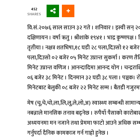
452
SHARES
वि.सं.२०७६ साल साउन ३२ गते । शनिवार । इस्वी सन् २०
दक्षिणायन । वर्षा ऋतु । श्रीशाके १९४१ । भाद्र कृष्णपक्ष 
तृतीया । नक्षत्र शतभिषा,१८ घडी २८ पला,दिउसो १२ बजेर ५
पला,दिउसो ०२ बजेर ०५ मिनेट उप्रान्त सुकर्मा । करण तै
मिनेट उप्रान्त वणिज । आनन्दादिमा आनन्द योग । चन्द्रराशि
०६ बजेर ३८ मिनेट । दिनमान ३२ घडी ३८ पला । पञ्चक। रो
मिनेटबाट बेलुकी ०८ बजेर २२ मिनेट सम्म । बैतडी गजुरम
मेष (चू,चे,चो,ला,लि,लू,ले,लो,अ) स्वास्थ्य सम्बन्धी स
नबन्नाले मानसिक तनाव बढ्नेछ । रुपैयाँ पैसाको कारोबार 
अध्ययनमा मन नजाने तथा प्रेममा फाटो आउने अधिक सम्
गर्नुपर्दा दैनिक कामकाज गर्न गाह्रो हुनेछ ।