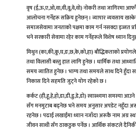
वृष (ई,ऊ,ए,ओ,वा,वी,वू,वे,वो) नोकरी तथा जागिरमा आफ्नै क
आलोचना गर्नेहरू सक्रिय हुनेछन् । व्यापार व्यवसाय खस्क
समाजसेवामा जनताको पक्षमा काम गर्न नसक्दा इज्जत प्रति
भने सरकारी सेवामा रहेर काम गर्नेहरूले विशेष ध्यान दिनु
मिथुन (का,की,कू,घ,ङ,छ,के,को,हा) बौद्धिकताको प्रयोगले 
तथा विलासी बस्तु हात लागि हुनेछ । धार्मिक तथा आध्यात्मि
समय व्यातित हुनेछ । भाग्य तथा समयले साथ दिने हुँदा स
निकास दिने सहमति जुट्ने योग रहेको छ ।
कर्कट (ही,हू,हे,हो,डा,डी,डु,डे,डो) स्वास्थ्यमा समस्या 
सँग मनमुटाब बढ्नेछ भने समय अनुसार अपडेट नहुँदा अरूभन
रहनेछ । पढाई लखाईमा ध्यान नजाँदा अरूकै नाम अग्र स्था
जीवन साथी सँग ठाकठुक पर्नेछ । आर्थिक संकटले दैनिकी 