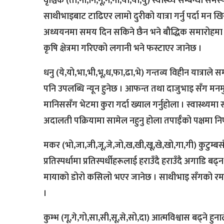
वृश्चिक (तो,ना,नि,नू,ने,नो,या,यी,यु) स्वास्थ्य सम्बन्धी
साथीभाइबाट टाढिएर लामो दुरीको यात्रा गर्नु पर्दा मन खि
अध्ययनमा समय दिन सकिने छैन भने बौद्धिक समारोहमा भा
कृषि क्षेत्रमा गरिएको लगानी भने फस्टाएर जानेछ ।
धनु (ये,यो,भा,भी,भू,ध,फा,ढा,भे) गन्तव्य विहीन यात्राले 
पनि उपलब्धि न्यून हुनेछ । आफन्त तथा दाजुभाइ सँग मनमुट
मानिससँग भेटमा कुरा गर्दा ख्याल गर्नुहोला । स्वास्थ्य
अदालती पक्रियामा सामेल नहुनु होला तपाईँको पक्षमा न
मकर (भो,जा,जी,जू,जे,जो,ख,खी,खू,खे,खो,गा,गी) कुटुम्बसँ
प्रतिस्पर्धामा प्रतिस्पर्धीहरूलाई हराउँदै हराउँदै अगाडि 
मायाको डोरो कसिलो भएर जानेछ । साथीभाइ सँगको रमा
।
कुम्भ (गू,गे,गो,सा,सी,सू,से,सो,दा) आत्मविश्वास बढ्ने ह