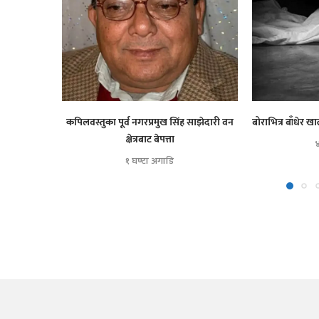
कपिलवस्तुका पूर्व नगरप्रमुख सिंह साझेदारी वन
बोराभित्र बाँधेर 
क्षेत्रबाट बेपत्ता
४
१ घण्टा अगाडि