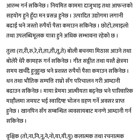
आरम्भ गर्न सकिनेछ । नियमित काममा दाजुभाइ तथा आफन्तको
सहयोग हुने हुँदा मन प्रसन्न हुनेछ । उत्पादित उद्योगमा लगानी
बढाई भने जस्तो रुपैयाँ पैसा कमाउन सकिनेछ । छोटो,रमाइलो
तथा उपलब्धिमूलक यात्रा हुने अधिक सम्भावना रहेको छ ।
तुला (रा,री,रु,रे,रो,ता,ती,तू,ते) बोली बचनमा मिठास आउने तथा
बोलेरै धेरै कामहरू गर्न सकिनेछ । गीत सङ्गीत तथा यस्तै क्षेत्रमा
समय खर्चँदै हुनुहुन्छ भने प्रशस्त रुपैयाँ पैसा कमाउन सकिनेछ ।
धन तथा भौतिक सम्पत्ति राम्रो सँग परिचालन गरी आम्दानी
बढाउन सकिनेछ । माया प्रेममा आत्मीयता बढ्नेछ भने पारिवारिक
माहौलमा जमघट भई स्वादिष्ष्ट भोजन ग्रहण गर्ने अवसर प्राप्त
हुनेछ । खानपिन सँग सम्बन्धित व्यवसायबाट मनग्गे आम्दानी गर्न
सकिनेछ ।
वृश्चिक (तो,ना,नि,नू,ने,नो,या,यी,यु) कलात्मक तथा रचनात्मक