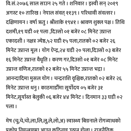
वि.सं.२०७६ साल साउन २५ गते । शनिवार । इस्वी सन् २०१९
अगस्ट १० तारिख । नेपाल संवत् ११३९ । परिधावी संवत्सर ।
दक्षिणायन । वर्षा ऋतु । श्रीशाके १९४१ । श्रावण शुक्ल पक्ष । तिथि
दशमी,१९ घडी ०१ पला ,दिउसो ०१ बजेर ०८ मिनेट उप्रान्त
एकादशी । नक्षत्र ज्येष्ठ,५२ घडी १५ पला,रातको ०२ बजेर २६
मिनेट उप्रान्त मूल । योग ऐन्द्र,२४ घडी २० पला,दिउसो ०३ बजेर
१६ मिनेट उप्रान्त वैधृति । करण गर,दिउसो ०१ बजेर ०८ मिनेट
उप्रान्त वणिज,रातको १२ बजेर ५५ मिनेट उप्रान्त भद्रा ।
आनन्दादिमा मुसल योग । चन्द्रराशि वृश्चिक,रातको ०२ बजेर २६
मिनेट उप्रान्त धनु । काठमाडौँमा सूर्योदय ०५ बजेर ३१
मिनेट,सूर्यास्त बेलुकी ०६ बजेर ४४ मिनेट । दिनमान ३३ घडी ०२
पला ।
मेष (चू,चे,चो,ला,लि,लू,ले,लो,अ) स्वास्थ्य बिग्रनाले रोगव्याधको
प्रकोप नियन्त्रणमा आउन कठिनाइ उत्पन्न होला । राजनैतिक