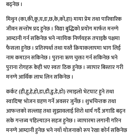
बढ्नेछ ।
मिथुन (का,की,कू,घ,ङ,छ,के,को,हा) माया प्रेम तथा पारिवारिक
जीवन सन्तोष प्रद हुनेछ । विद्या बुद्धिको प्रयोग मार्फत मनग्गे
आम्दानी गर्न सकिनेछ भने न्यायिक निर्णयहरू तपाइकै पक्षमा
फैसला हुनेछ । प्रतिस्पर्धा तथा यस्तै क्रियाकलापमा भाग लिई
नाम कमाउन सकिनेछ । पुराना ऋण चुक्ता गर्न सकिनेछ भने
पुराना रोगहरू केही भए स्वतः ठिक हुनेछ । व्यापार बिस्तार गरी
मनग्गे आर्थिक लाभ लिन सकिनेछ ।
कर्कट (ही,हू,हे,हो,डा,डी,डु,डे,डो) रमाइलो भेटघाट हुने तथा
स्वादिष्ष्ट भोजन ग्रहण गर्ने अवसर जुर्नेछ । शुभचिन्तक तथा
आफन्तको सल्लाह तथा सुझावलाई शिरो धार्य गर्दै अगाडि बढ्न
सके गन्तव्य पहिल्याउन सहज हुनेछ । व्यापारमा लगानी गरिन
मनग्गे आम्दानी हुनेछ भने नयाँ योजनाको रूप रेखा कोर्न सकिनेछ