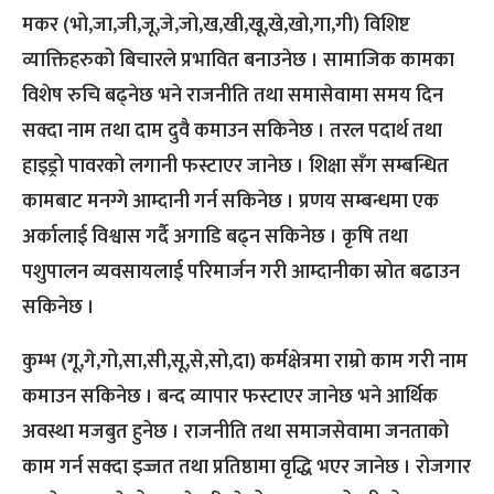
मकर (भो,जा,जी,जू,जे,जो,ख,खी,खू,खे,खो,गा,गी) विशिष्ट
व्याक्तिहरुको बिचारले प्रभावित बनाउनेछ । सामाजिक कामका
विशेष रुचि बढ्नेछ भने राजनीति तथा समासेवामा समय दिन
सक्दा नाम तथा दाम दुवै कमाउन सकिनेछ । तरल पदार्थ तथा
हाइड्रो पावरको लगानी फस्टाएर जानेछ । शिक्षा सँग सम्बन्धित
कामबाट मनग्गे आम्दानी गर्न सकिनेछ । प्रणय सम्बन्धमा एक
अर्कालाई विश्वास गर्दै अगाडि बढ्न सकिनेछ । कृषि तथा
पशुपालन व्यवसायलाई परिमार्जन गरी आम्दानीका स्रोत बढाउन
सकिनेछ ।
कुम्भ (गू,गे,गो,सा,सी,सू,से,सो,दा) कर्मक्षेत्रमा राम्रो काम गरी नाम
कमाउन सकिनेछ । बन्द व्यापार फस्टाएर जानेछ भने आर्थिक
अवस्था मजबुत हुनेछ । राजनीति तथा समाजसेवामा जनताको
काम गर्न सक्दा इज्जत तथा प्रतिष्ठामा वृद्धि भएर जानेछ । रोजगार