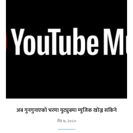
अब गुनगुनाएको भरमा युट्युबमा म्युजिक खोज्न सकिने
चैत्र ७, २०८०