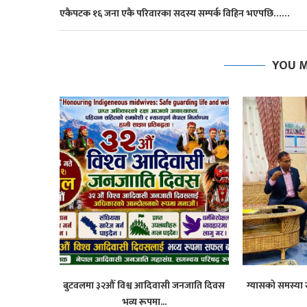
एकैपटक १६ जना एकै परिवारका सदस्य सम्पर्क विहिन भएपछि……
YOU M
बुटवलमा ३२औँ विश्व आदिवासी जनजाति दिवस
ग्यासको समस्या 
भव्य रूपमा...