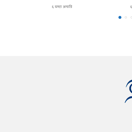
६ घण्टा अगाडि
६