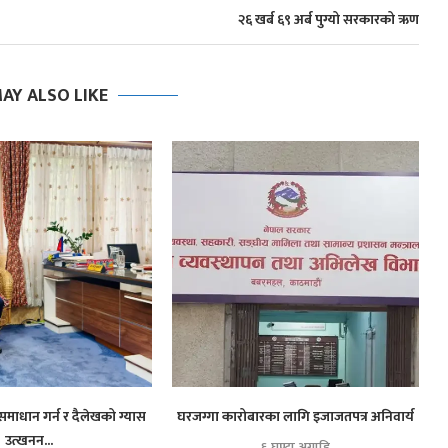
२६ खर्ब ६९ अर्ब पुग्यो सरकारको ऋण
AY ALSO LIKE
समाधान गर्न र दैलेखको ग्यास
घरजग्गा कारोबारका लागि इजाजतपत्र अनिवार्य
उत्खनन...
६ घण्टा अगाडि