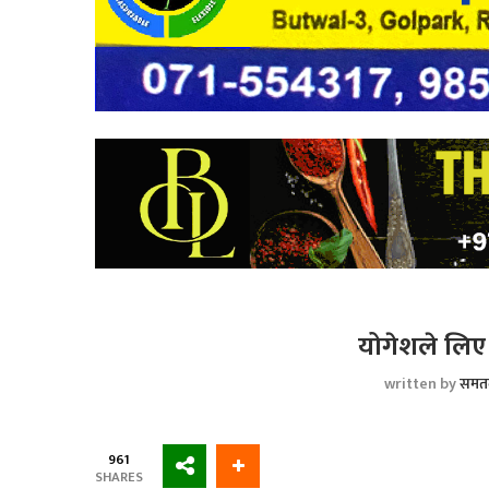
योगेशले लिए 
written by
समत
961
SHARES