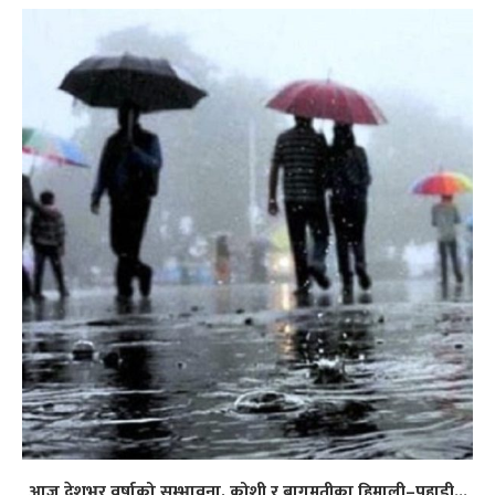
आज देशभर वर्षाको सम्भावना, कोशी र बागमतीका हिमाली–पहाडी...