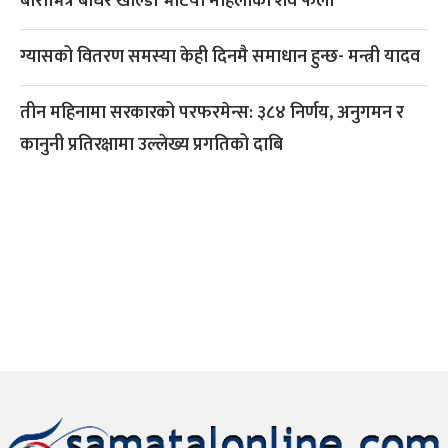
बोराभित्र बाँधेर खाल्डो भेटियो महिलाको शव फेला
ग्यासको वितरण समस्या केही दिनमै समाधान हुन्छ- मन्त्री यादव
तीन महिनामा सरकारको परफरमेन्स: ३८४ निर्णय, अनुगमन र
कानुनी प्रतिरक्षामा उल्लेख्य प्रगतिको दाबि