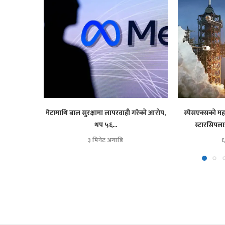
मेटामाथि बाल सुरक्षामा लापरवाही गरेको आरोप,
स्पेसएक्सको महत्
थप ५६...
स्टारसिपलाई 
३ मिनेट अगाडि
६