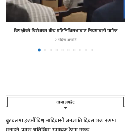
विपक्षीको विरोधका बीच प्रतिनिधिसभाबाट नियमावली पारित
२ महिना अगाडि
ताजा अपडेट
बुटवलमा ३२औँ विश्व आदिवासी जनजाति दिवस भव्य रूपमा
मनाइने, प्रमुख अतिथिमा उपाध्यक्ष रेशम गुरुङ