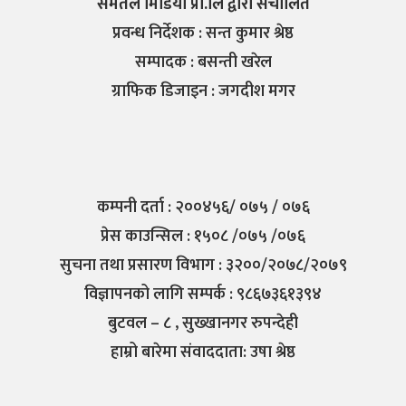
समतल मिडिया प्रा.लि द्वारा संचालित
प्रवन्ध निर्देशक : सन्त कुमार श्रेष्ठ
सम्पादक : बसन्ती खरेल
ग्राफिक डिजाइन : जगदीश मगर
कम्पनी दर्ता : २००४५६/ ०७५ / ०७६
प्रेस काउन्सिल : १५०८ /०७५ /०७६
सुचना तथा प्रसारण विभाग : ३२००/२०७८/२०७९
विज्ञापनको लागि सम्पर्क : ९८६७३६१३९४
बुटवल – ८ , सुख्खानगर रुपन्देही
हाम्रो बारेमा संवाददाता: उषा श्रेष्ठ