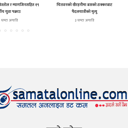
ेस्तोल र म्यागजिनसहित १९
चितवनको खैरहनीमा बसको ठक्करबाट
स
्षीय युवा पक्राउ
पैदलयात्रीको मृत्यु
 घण्टा अगाडि
३ घण्टा अगाडि