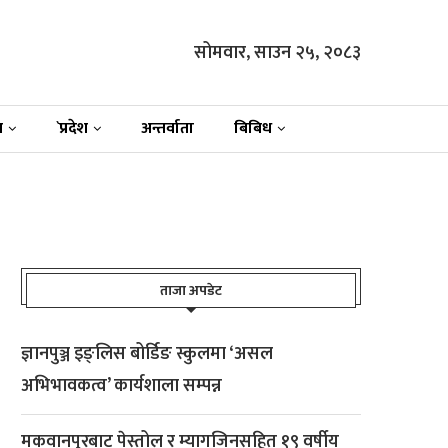
सोमवार, साउन २५, २०८३
न
`प्रदेश
अन्तर्वाता
बिबिध
ताजा अपडेट
ज्ञानपुञ्ज इङ्लिस बोर्डिङ स्कुलमा ‘असल
अभिभावकत्व’ कार्यशाला सम्पन्न
मकवानपुरबाट पेस्तोल र म्यागजिनसहित १९ वर्षीय