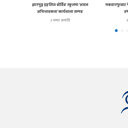
ज्ञानपुञ्ज इङ्लिस बोर्डिङ स्कुलमा ‘असल
मकवानपुरबाट प
अभिभावकत्व’ कार्यशाला सम्पन्न
वर
२ घण्टा अगाडि
२