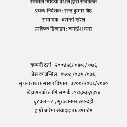
समतल मिडिया प्रा.लि द्वारा संचालित
प्रवन्ध निर्देशक : सन्त कुमार श्रेष्ठ
सम्पादक : बसन्ती खरेल
ग्राफिक डिजाइन : जगदीश मगर
कम्पनी दर्ता : २००४५६/ ०७५ / ०७६
प्रेस काउन्सिल : १५०८ /०७५ /०७६
सुचना तथा प्रसारण विभाग : ३२००/२०७८/२०७९
विज्ञापनको लागि सम्पर्क : ९८६७३६१३९४
बुटवल – ८ , सुख्खानगर रुपन्देही
हाम्रो बारेमा संवाददाता: उषा श्रेष्ठ